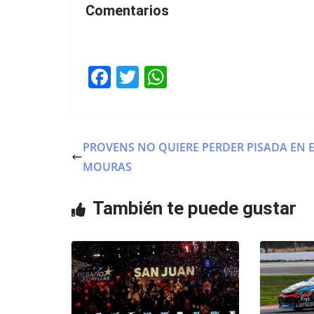
Comentarios
F
T
W
a
w
h
c
itt
at
e
er
s
PROVENS NO QUIERE PERDER PISADA EN E
b
A
MOURAS
o
p
o
p
También te puede gustar
k