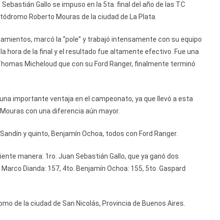
 Sebastián Gallo se impuso en la 5ta. final del año de las TC
utódromo Roberto Mouras de la ciudad de La Plata.
enamientos, marcó la “pole” y trabajó intensamente con su equipo
a la hora de la final y el resultado fue altamente efectivo. Fue una
 Thomas Micheloud que con su Ford Ranger, finalmente terminó
r una importante ventaja en el campeonato, ya que llevó a esta
o Mouras con una diferencia aún mayor.
 Sandín y quinto, Benjamín Ochoa, todos con Ford Ranger.
iente manera: 1ro. Juan Sebastián Gallo, que ya ganó dos
. Marco Dianda: 157, 4to. Benjamín Ochoa: 155, 5to. Gaspard
omo de la ciudad de San Nicolás, Provincia de Buenos Aires.