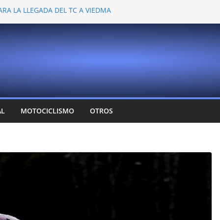
ARA LA LLEGADA DEL TC A VIEDMA
 PROBARON EN LA PLATA
EMOCIONANTE VER A TANTOS PILOTOS
Y DEJÓ CAMBIOS EN LOS CAMPEONATOS
A
T CONFIRMA SU REGRESO AL TOP RACE
AL
MOTOCICLISMO
OTROS