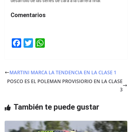
desarrollo de las series de cara a la carrera final.
Comentarios
F
T
W
a
w
h
c
itt
at
e
er
s
MARTINI MARCA LA TENDENCIA EN LA CLASE 1
b
A
POSCO ES EL POLEMAN PROVISIORIO EN LA CLASE
o
p
3
o
p
También te puede gustar
k