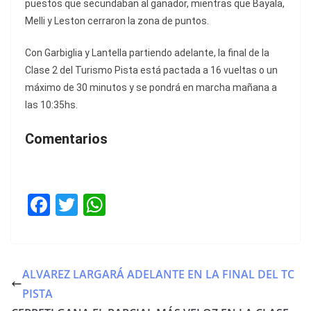
puestos que secundaban al ganador, mientras que Bayala,
Melli y Leston cerraron la zona de puntos.
Con Garbiglia y Lantella partiendo adelante, la final de la
Clase 2 del Turismo Pista está pactada a 16 vueltas o un
máximo de 30 minutos y se pondrá en marcha mañana a
las 10:35hs.
Comentarios
F
T
W
a
w
h
c
itt
at
e
er
s
ALVAREZ LARGARÁ ADELANTE EN LA FINAL DEL TC
b
A
PISTA