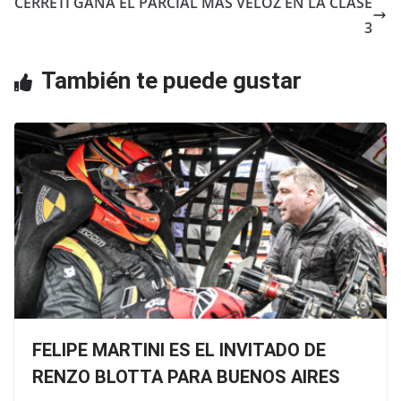
o
p
CERRETI GANA EL PARCIAL MÁS VELOZ EN LA CLASE
o
p
3
k
También te puede gustar
FELIPE MARTINI ES EL INVITADO DE
RENZO BLOTTA PARA BUENOS AIRES