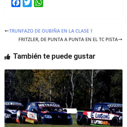
F
T
W
a
w
h
c
itt
at
e
er
s
TRUNFAZO DE OUBIÑA EN LA CLASE 1
b
A
FRITZLER, DE PUNTA A PUNTA EN EL TC PISTA
o
p
o
p
También te puede gustar
k