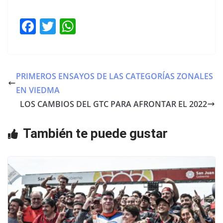
F
T
W
a
w
h
c
itt
at
e
er
s
PRIMEROS ENSAYOS DE LAS CATEGORÍAS ZONALES
b
A
EN VIEDMA
o
p
LOS CAMBIOS DEL GTC PARA AFRONTAR EL 2022
o
p
También te puede gustar
k