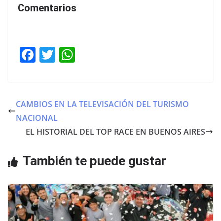
Comentarios
F
T
W
a
w
h
c
itt
at
e
er
s
CAMBIOS EN LA TELEVISACIÓN DEL TURISMO
b
A
NACIONAL
o
p
EL HISTORIAL DEL TOP RACE EN BUENOS AIRES
o
p
También te puede gustar
k