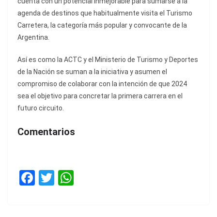
cuenta con un potencial inmejorable para sumarse a la
agenda de destinos que habitualmente visita el Turismo
Carretera, la categoría más popular y convocante de la
Argentina.
Así es como la ACTC y el Ministerio de Turismo y Deportes
de la Nación se suman a la iniciativa y asumen el
compromiso de colaborar con la intención de que 2024
sea el objetivo para concretar la primera carrera en el
futuro circuito.
Comentarios
F
T
W
a
w
h
c
itt
at