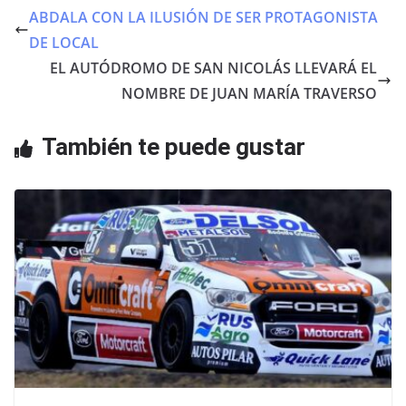
e
er
s
ABDALA CON LA ILUSIÓN DE SER PROTAGONISTA
b
A
DE LOCAL
o
p
EL AUTÓDROMO DE SAN NICOLÁS LLEVARÁ EL
o
p
NOMBRE DE JUAN MARÍA TRAVERSO
k
También te puede gustar