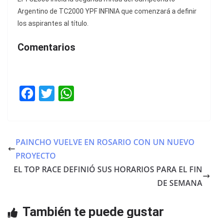
Argentino de TC2000 YPF INFINIA que comenzará a definir
los aspirantes al título.
Comentarios
F
T
W
a
w
h
c
itt
at
e
er
s
PAINCHO VUELVE EN ROSARIO CON UN NUEVO
b
A
PROYECTO
o
p
EL TOP RACE DEFINIÓ SUS HORARIOS PARA EL FIN
o
p
DE SEMANA
k
También te puede gustar