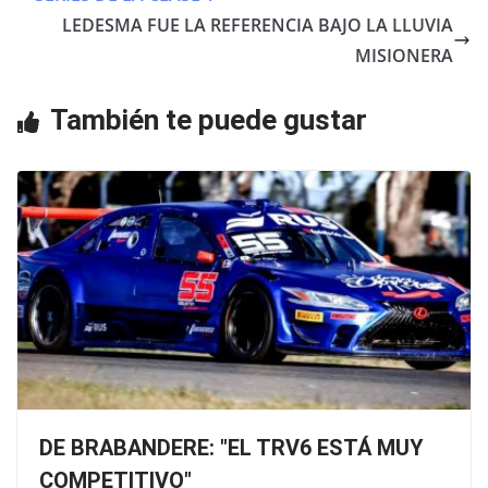
o
p
LEDESMA FUE LA REFERENCIA BAJO LA LLUVIA
o
p
MISIONERA
k
También te puede gustar
DE BRABANDERE: "EL TRV6 ESTÁ MUY
COMPETITIVO"