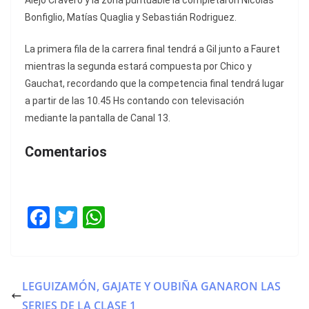
Alejo Cravero y la zona puntuable la completaron Nicolás
Bonfiglio, Matías Quaglia y Sebastián Rodriguez.
La primera fila de la carrera final tendrá a Gil junto a Fauret
mientras la segunda estará compuesta por Chico y
Gauchat, recordando que la competencia final tendrá lugar
a partir de las 10.45 Hs contando con televisación
mediante la pantalla de Canal 13.
Comentarios
F
T
W
a
w
h
c
itt
at
e
er
s
LEGUIZAMÓN, GAJATE Y OUBIÑA GANARON LAS
b
A
SERIES DE LA CLASE 1