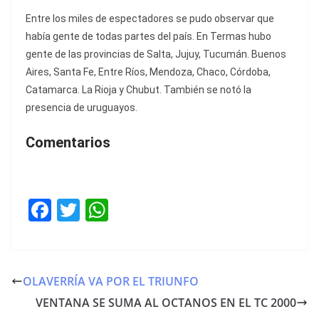
Entre los miles de espectadores se pudo observar que
había gente de todas partes del país. En Termas hubo
gente de las provincias de Salta, Jujuy, Tucumán. Buenos
Aires, Santa Fe, Entre Ríos, Mendoza, Chaco, Córdoba,
Catamarca. La Rioja y Chubut. También se notó la
presencia de uruguayos.
Comentarios
F
T
W
a
w
h
c
itt
at
e
er
s
OLAVERRÍA VA POR EL TRIUNFO
b
A
VENTANA SE SUMA AL OCTANOS EN EL TC 2000