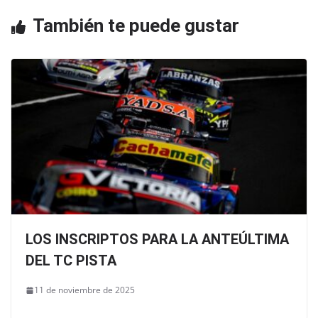
o
p
o
p
También te puede gustar
k
LOS INSCRIPTOS PARA LA ANTEÚLTIMA
DEL TC PISTA
11 de noviembre de 2025