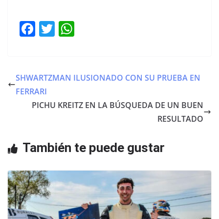
F
T
W
a
w
h
c
itt
at
e
er
s
SHWARTZMAN ILUSIONADO CON SU PRUEBA EN
b
A
FERRARI
o
p
PICHU KREITZ EN LA BÚSQUEDA DE UN BUEN
o
p
RESULTADO
k
También te puede gustar