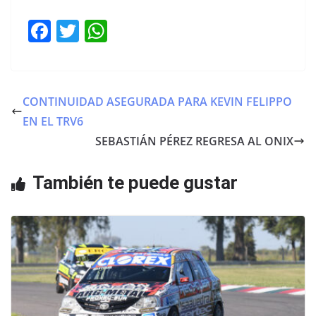
F
T
W
a
w
h
c
itt
at
e
er
s
CONTINUIDAD ASEGURADA PARA KEVIN FELIPPO
b
A
EN EL TRV6
o
p
SEBASTIÁN PÉREZ REGRESA AL ONIX
o
p
También te puede gustar
k