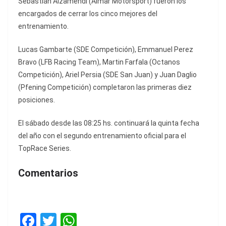
Sebastián Alzamendi (Aimar Motorsport) fueron los
encargados de cerrar los cinco mejores del
entrenamiento.
Lucas Gambarte (SDE Competición), Emmanuel Perez
Bravo (LFB Racing Team), Martin Farfala (Octanos
Competición), Ariel Persia (SDE San Juan) y Juan Daglio
(Pfening Competición) completaron las primeras diez
posiciones.
El sábado desde las 08:25 hs. continuará la quinta fecha
del año con el segundo entrenamiento oficial para el
TopRace Series.
Comentarios
F
T
W