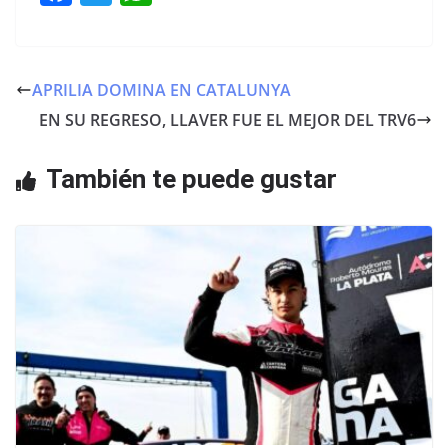
a
w
h
c
itt
at
e
er
s
APRILIA DOMINA EN CATALUNYA
b
A
EN SU REGRESO, LLAVER FUE EL MEJOR DEL TRV6
o
p
o
p
También te puede gustar
k