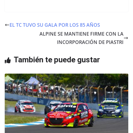
a
w
h
c
itt
at
e
er
s
EL TC TUVO SU GALA POR LOS 85 AÑOS
b
A
ALPINE SE MANTIENE FIRME CON LA
o
p
INCORPORACIÓN DE PIASTRI
o
p
También te puede gustar
k