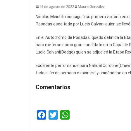
14 de agosto de 2022
Mauro González
Nicolás Meichtri consiguió su primera victoria en el
Posadas escoltado por Lucio Calvani quien se llevó
En el Autódromo de Posadas, quedó definida la Eta
para meterse como gran candidato en la Copa de Pl
Lucio Calvani(Dodge) quien se adjudicó la Etapa Reg
Excelente perfomance para Nahuel Cordone(Chevrol
todo el fin de semana misionero y ubicándose en el
Comentarios
F
T
W
a
w
h