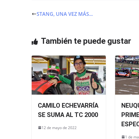
c
itt
at
e
er
s
STANG, UNA VEZ MÁS...
b
A
o
p
o
p
También te puede gustar
k
CAMILO ECHEVARRÍA
NEUQU
SE SUMA AL TC 2000
PRIM
ESPEC
12 de mayo de 2022
1 de ma