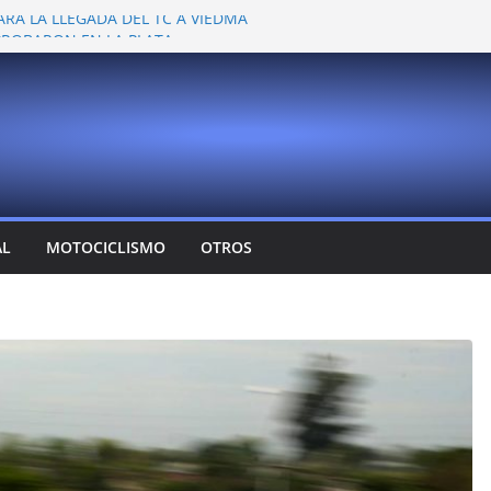
ARA LA LLEGADA DEL TC A VIEDMA
 PROBARON EN LA PLATA
EMOCIONANTE VER A TANTOS PILOTOS
Y DEJÓ CAMBIOS EN LOS CAMPEONATOS
A
T CONFIRMA SU REGRESO AL TOP RACE
AL
MOTOCICLISMO
OTROS