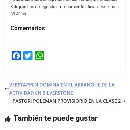
8 de julio con el segundo entrenamiento oficial desde las
09:40 hs.
Comentarios
F
T
W
a
w
h
c
itt
at
e
er
s
VERSTAPPEN DOMINA EN EL ARRANQUE DE LA
b
A
ACTIVIDAD EN SILVERSTONE
o
p
PASTORI POLEMAN PROVISIORIO EN LA CLASE 2
o
p
También te puede gustar
k