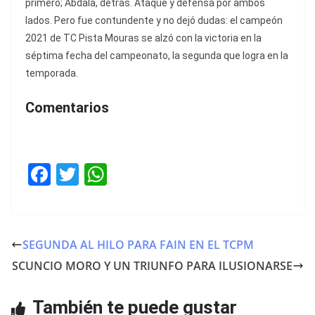
primero; Abdala, detrás. Ataque y defensa por ambos
lados. Pero fue contundente y no dejó dudas: el campeón
2021 de TC Pista Mouras se alzó con la victoria en la
séptima fecha del campeonato, la segunda que logra en la
temporada.
Comentarios
F
T
W
a
w
h
c
itt
at
e
er
s
SEGUNDA AL HILO PARA FAIN EN EL TCPM
b
A
SCUNCIO MORO Y UN TRIUNFO PARA ILUSIONARSE
o
p
o
p
También te puede gustar