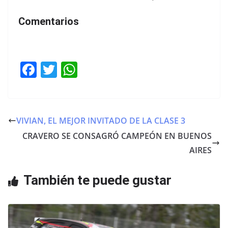
Comentarios
F
T
W
a
w
h
c
itt
at
e
er
s
VIVIAN, EL MEJOR INVITADO DE LA CLASE 3
b
A
CRAVERO SE CONSAGRÓ CAMPEÓN EN BUENOS
o
p
AIRES
o
p
También te puede gustar
k