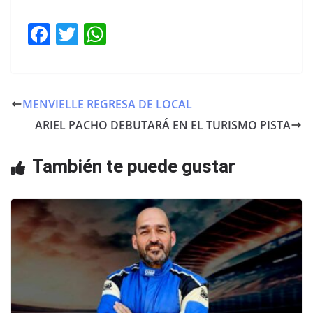
F
T
W
a
w
h
c
itt
at
e
er
s
MENVIELLE REGRESA DE LOCAL
b
A
ARIEL PACHO DEBUTARÁ EN EL TURISMO PISTA
o
p
o
p
También te puede gustar
k