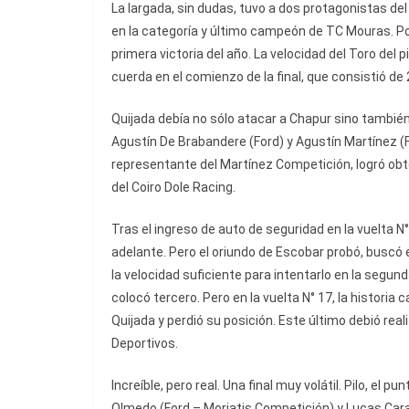
La largada, sin dudas, tuvo a dos protagonistas de
en la categoría y último campeón de TC Mouras. Por
primera victoria del año. La velocidad del Toro del 
cuerda en el comienzo de la final, que consistió d
Quijada debía no sólo atacar a Chapur sino tambi
Agustín De Brabandere (Ford) y Agustín Martínez (Fo
representante del Martínez Competición, logró obte
del Coiro Dole Racing.
Tras el ingreso de auto de seguridad en la vuelta 
adelante. Pero el oriundo de Escobar probó, buscó e 
la velocidad suficiente para intentarlo en la segun
colocó tercero. Pero en la vuelta N° 17, la historia
Quijada y perdió su posición. Este último debió rea
Deportivos.
Increíble, pero real. Una final muy volátil. Pilo, el 
Olmedo (Ford – Moriatis Competición) y Lucas Carab