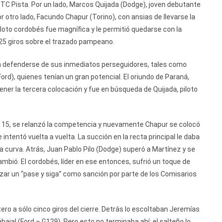
l TC Pista. Por un lado, Marcos Quijada (Dodge), joven debutante
 otro lado, Facundo Chapur (Torino), con ansias de llevarse la
piloto cordobés fue magnífica y le permitió quedarse con la
e 25 giros sobre el trazado pampeano.
én defenderse de sus inmediatos perseguidores, tales como
rd), quienes tenían un gran potencial. El oriundo de Paraná,
ner la tercera colocación y fue en búsqueda de Quijada, piloto
N° 15, se relanzó la competencia y nuevamente Chapur se colocó
intentó vuelta a vuelta. La succión en la recta principal le daba
da curva. Atrás, Juan Pablo Pilo (Dodge) superó a Martínez y se
 cambió. El cordobés, líder en ese entonces, sufrió un toque de
lizar un “pase y siga” como sanción por parte de los Comisarios
puntero a sólo cinco giros del cierre. Detrás lo escoltaban Jeremías
ajal (Ford – G129). Pero esto no terminaba ahí: el salteño lo