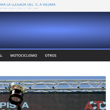
ARA LA LLEGADA DEL TC A VIEDMA
 PROBARON EN LA PLATA
EMOCIONANTE VER A TANTOS PILOTOS
Y DEJÓ CAMBIOS EN LOS CAMPEONATOS
A
T CONFIRMA SU REGRESO AL TOP RACE
AL
MOTOCICLISMO
OTROS