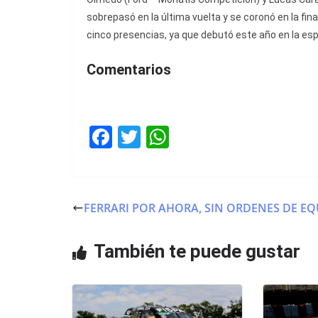
sobrepasó en la última vuelta y se coronó en la fina
cinco presencias, ya que debutó este año en la espec
Comentarios
F
T
W
a
w
h
c
itt
at
e
er
s
FERRARI POR AHORA, SIN ORDENES DE E
b
A
o
p
También te puede gustar
o
p
k