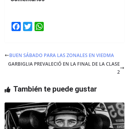
F
T
W
a
w
h
c
itt
at
e
er
s
BUEN SÁBADO PARA LAS ZONALES EN VIEDMA
b
A
GARBIGLIA PREVALECIÓ EN LA FINAL DE LA CLASE
o
p
2
o
p
También te puede gustar
k