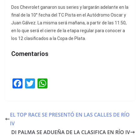
Dos Chevrolet ganaron sus series y largarán adelante en la
final de la 10° fecha del TC Pista en el Autódromo Oscar y
Juan Gálvez. La misma será mañana, a partir de las 11:50,
en lo que será el cierre de la etapa regular para conocer a
los 12 clasificados a la Copa de Plata.
Comentarios
F
T
W
a
w
h
c
itt
at
e
er
s
EL TOP RACE SE PRESENTÓ EN LAS CALLES DE RÍO
b
A
IV
o
p
DI PALMA SE ADUEÑA DE LA CLASIFICA EN RÍO IV