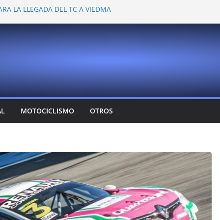
ARA LA LLEGADA DEL TC A VIEDMA
 PROBARON EN LA PLATA
EMOCIONANTE VER A TANTOS PILOTOS
Y DEJÓ CAMBIOS EN LOS CAMPEONATOS
A
T CONFIRMA SU REGRESO AL TOP RACE
AL
MOTOCICLISMO
OTROS