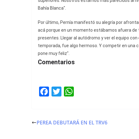
superiores. Nosotros estamos más parecidos al ni
Bahía Blanca".
Por último, Pernía manifestó su alegría por afront
acá porque en un momento estábamos afuera de tod
presentes. Llegar al autódromo y ver el equipo con 
temporada, fue algo hermoso. Y competir en una cat
pone muy feliz".
Comentarios
F
T
W
a
w
h
c
itt
at
e
er
s
PEREA DEBUTARÁ EN EL TRV6
b
A