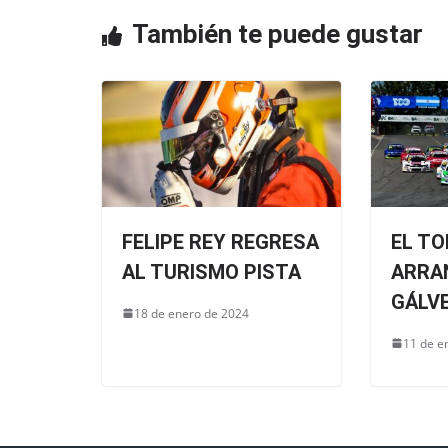
o
p
o
p
También te puede gustar
k
FELIPE REY REGRESA
EL TO
AL TURISMO PISTA
ARRA
GÁLV
18 de enero de 2024
11 de e