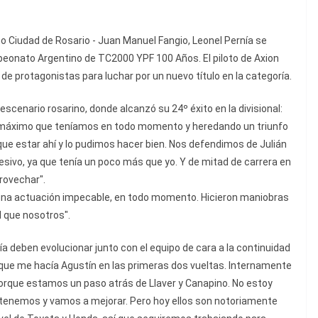
mo Ciudad de Rosario - Juan Manuel Fangio, Leonel Pernía se
ampeonato Argentino de TC2000 YPF 100 Años. El piloto de Axion
de protagonistas para luchar por un nuevo título en la categoría.
escenario rosarino, donde alcanzó su 24º éxito en la divisional:
o máximo que teníamos en todo momento y heredando un triunfo
que estar ahí y lo pudimos hacer bien. Nos defendimos de Julián
resivo, ya que tenía un poco más que yo. Y de mitad de carrera en
provechar".
on una actuación impecable, en todo momento. Hicieron maniobras
l que nosotros".
a deben evolucionar junto con el equipo de cara a la continuidad
a que me hacía Agustín en las primeras dos vueltas. Internamente
que estamos un paso atrás de Llaver y Canapino. No estoy
 tenemos y vamos a mejorar. Pero hoy ellos son notoriamente