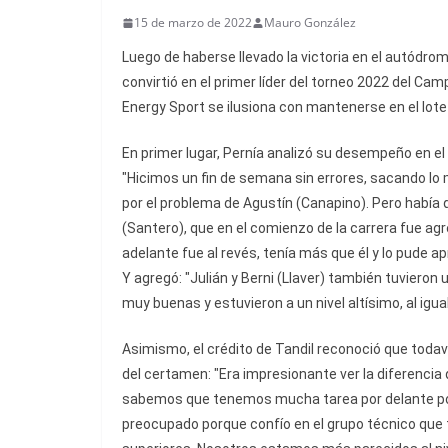
15 de marzo de 2022
Mauro González
Luego de haberse llevado la victoria en el autódro
convirtió en el primer líder del torneo 2022 del C
Energy Sport se ilusiona con mantenerse en el lote 
En primer lugar, Pernía analizó su desempeño en el 
"Hicimos un fin de semana sin errores, sacando l
por el problema de Agustín (Canapino). Pero había 
(Santero), que en el comienzo de la carrera fue ag
adelante fue al revés, tenía más que él y lo pude a
Y agregó: "Julián y Berni (Llaver) también tuvier
muy buenas y estuvieron a un nivel altísimo, al igua
Asimismo, el crédito de Tandil reconoció que todaví
del certamen: "Era impresionante ver la diferenci
sabemos que tenemos mucha tarea por delante por
preocupado porque confío en el grupo técnico que