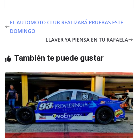
a
w
h
c
itt
at
e
er
s
EL AUTOMOTO CLUB REALIZARÁ PRUEBAS ESTE
b
A
DOMINGO
o
p
LLAVER YA PIENSA EN TU RAFAELA
o
p
También te puede gustar
k