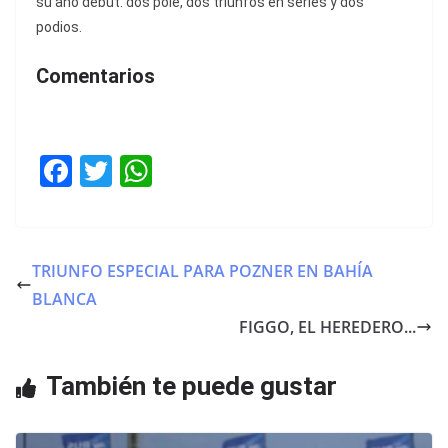
su año debut: dos pole, dos triunfos en series y dos
podios.
Comentarios
F
T
W
a
w
h
c
itt
at
e
er
s
TRIUNFO ESPECIAL PARA POZNER EN BAHÍA
b
A
BLANCA
o
p
FIGGO, EL HEREDERO...
o
p
También te puede gustar
k