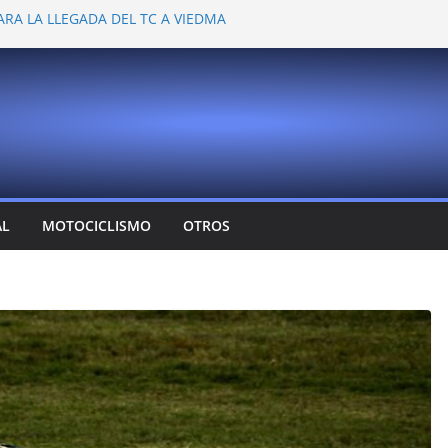
ARA LA LLEGADA DEL TC A VIEDMA
 PROBARON EN LA PLATA
EMOCIONANTE VER A TANTOS PILOTOS
Y DEJÓ CAMBIOS EN LOS CAMPEONATOS
A
T CONFIRMA SU REGRESO AL TOP RACE
AL
MOTOCICLISMO
OTROS