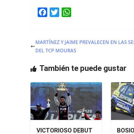
F
T
W
a
w
h
c
itt
at
e
er
s
MARTÍNEZ Y JAIME PREVALECEN EN LAS SE
b
A
DEL TCP MOURAS
o
p
o
p
También te puede gustar
k
VICTORIOSO DEBUT
BOSI