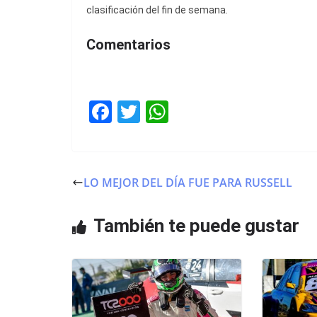
clasificación del fin de semana.
Comentarios
F
T
W
a
w
h
c
itt
at
e
er
s
LO MEJOR DEL DÍA FUE PARA RUSSELL
b
A
o
p
También te puede gustar
o
p
k