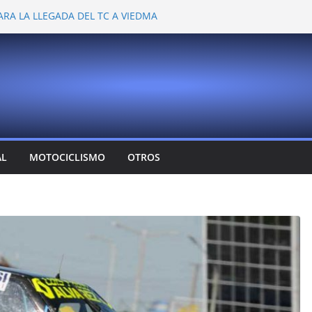
ARA LA LLEGADA DEL TC A VIEDMA
 PROBARON EN LA PLATA
EMOCIONANTE VER A TANTOS PILOTOS
Y DEJÓ CAMBIOS EN LOS CAMPEONATOS
A
T CONFIRMA SU REGRESO AL TOP RACE
AL
MOTOCICLISMO
OTROS