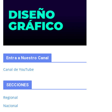
Entra a Nuestro Canal
Canal de YouTube
SECCIONES
Regional
Nacional