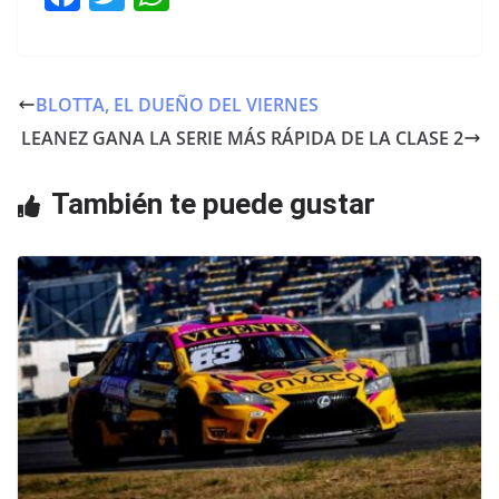
a
w
h
c
itt
at
e
er
s
BLOTTA, EL DUEÑO DEL VIERNES
b
A
LEANEZ GANA LA SERIE MÁS RÁPIDA DE LA CLASE 2
o
p
o
p
También te puede gustar
k