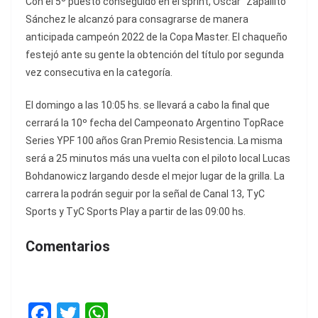
Con el 5º puesto conseguido en el sprint, Oscar “Zapallito”
Sánchez le alcanzó para consagrarse de manera
anticipada campeón 2022 de la Copa Master. El chaqueño
festejó ante su gente la obtención del título por segunda
vez consecutiva en la categoría.
El domingo a las 10:05 hs. se llevará a cabo la final que
cerrará la 10º fecha del Campeonato Argentino TopRace
Series YPF 100 años Gran Premio Resistencia. La misma
será a 25 minutos más una vuelta con el piloto local Lucas
Bohdanowicz largando desde el mejor lugar de la grilla. La
carrera la podrán seguir por la señal de Canal 13, TyC
Sports y TyC Sports Play a partir de las 09:00 hs.
Comentarios
F
T
W