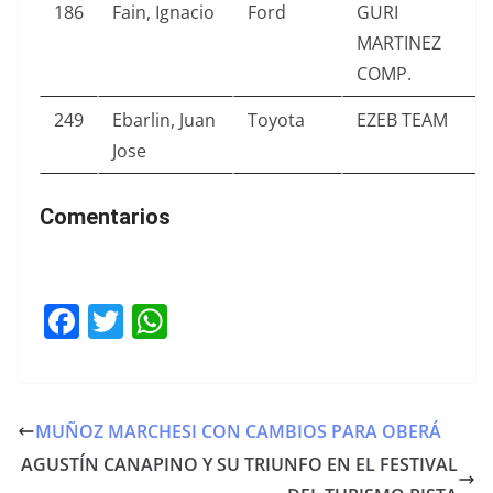
186
Fain, Ignacio
Ford
GURI
MARTINEZ
COMP.
249
Ebarlin, Juan
Toyota
EZEB TEAM
Jose
Comentarios
F
T
W
a
w
h
c
itt
at
e
er
s
MUÑOZ MARCHESI CON CAMBIOS PARA OBERÁ
b
A
AGUSTÍN CANAPINO Y SU TRIUNFO EN EL FESTIVAL