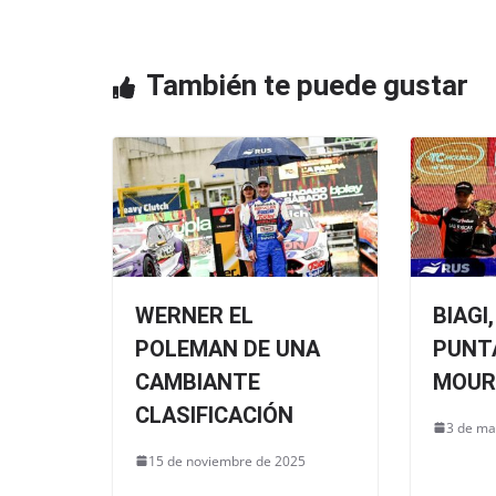
o
p
o
p
También te puede gustar
k
WERNER EL
BIAGI
POLEMAN DE UNA
PUNTA
CAMBIANTE
MOUR
CLASIFICACIÓN
3 de ma
15 de noviembre de 2025