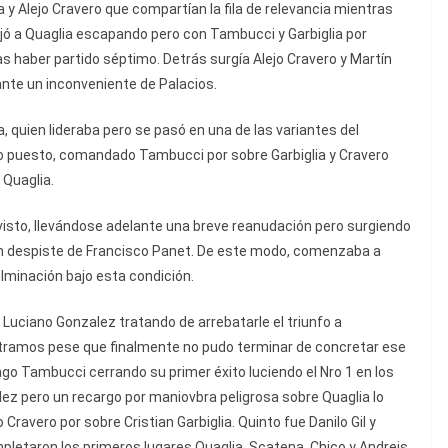
ia y Alejo Cravero que compartían la fila de relevancia mientras
ejó a Quaglia escapando pero con Tambucci y Garbiglia por
ras haber partido séptimo. Detrás surgía Alejo Cravero y Martín
nte un inconveniente de Palacios.
 quien lideraba pero se pasó en una de las variantes del
to puesto, comandado Tambucci por sobre Garbiglia y Cravero
 Quaglia.
visto, llevándose adelante una breve reanudación pero surgiendo
 un despiste de Francisco Panet. De este modo, comenzaba a
ulminación bajo esta condición.
Luciano Gonzalez tratando de arrebatarle el triunfo a
tramos pese que finalmente no pudo terminar de concretar ese
go Tambucci cerrando su primer éxito luciendo el Nro 1 en los
ez pero un recargo por maniovbra peligrosa sobre Quaglia lo
 Cravero por sobre Cristian Garbiglia. Quinto fue Danilo Gil y
pletaron los primeros lugares Quaglia, Scatena, Chico y Andreis.