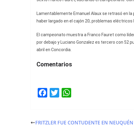
Lamentablemente Emanuel Alaux se retrasó en la p
haber largado en el cajón 20, problemas eléctricos 
El campeonato muestra a Franco Fauret como líder 
por debajo y Luciano Gonzalez es tercero con 52 pun
abril en Concordia.
Comentarios
F
T
W
a
w
h
c
itt
at
e
er
s
FRITZLER FUE CONTUDENTE EN NEUQUÉN
b
A