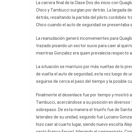
La carrera final de la Clase Dos dio inicio con Quagl
Chico y Tambucci surgían por detrás. La largada d
detrás, resaltando la partida del piloto cordobés t
Chico cuando el auto de seguridad se presentaba a
La reanudación generó inconvenientes para Quaglia,
trazado pisando un sector sucio para caer al quin
mientras Gonzalez era quien prevalecía respecto a
La situación se mantuvo por más vueltas de lo pre
de vuelta el auto de seguridad, esta vez luego de
seguirse de cerca el paso del tiempo y la posible c
Finalmente el desenlace fue por tiempo y mostró a 
Tambucci, acercándose a su posición en diversos 
sobrepaso. De esta manera el triunfo fue de Santia
laterales de su unidad, segundo fue Luciano Gonzal
hizo caer al cuarto lugar, siendo nuevo escolta Alejo
sexto Franco Fauret, liderando el campeonato. Com