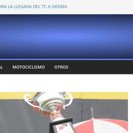
ARA LA LLEGADA DEL TC A VIEDMA
 PROBARON EN LA PLATA
EMOCIONANTE VER A TANTOS PILOTOS
Y DEJÓ CAMBIOS EN LOS CAMPEONATOS
A
T CONFIRMA SU REGRESO AL TOP RACE
AL
MOTOCICLISMO
OTROS