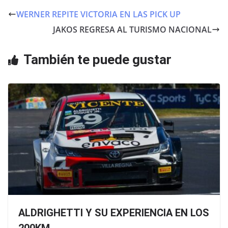
e
er
s
WERNER REPITE VICTORIA EN LAS PICK UP
b
A
JAKOS REGRESA AL TURISMO NACIONAL
o
p
o
p
También te puede gustar
k
ALDRIGHETTI Y SU EXPERIENCIA EN LOS
200KM