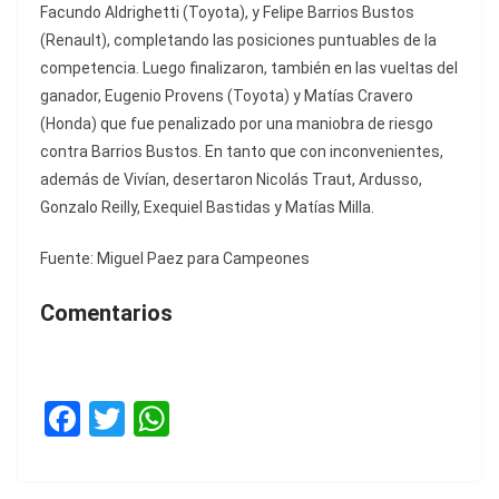
Facundo Aldrighetti (Toyota), y Felipe Barrios Bustos
(Renault), completando las posiciones puntuables de la
competencia. Luego finalizaron, también en las vueltas del
ganador, Eugenio Provens (Toyota) y Matías Cravero
(Honda) que fue penalizado por una maniobra de riesgo
contra Barrios Bustos. En tanto que con inconvenientes,
además de Vivían, desertaron Nicolás Traut, Ardusso,
Gonzalo Reilly, Exequiel Bastidas y Matías Milla.
Fuente: Miguel Paez para Campeones
Comentarios
F
T
W
a
w
h
c
itt
at