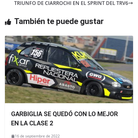
b
A
TRIUNFO DE CIARROCHI EN EL SPRINT DEL TRV6
o
p
o
p
También te puede gustar
k
GARBIGLIA SE QUEDÓ CON LO MEJOR
EN LA CLASE 2
16 de septiembre de 2022