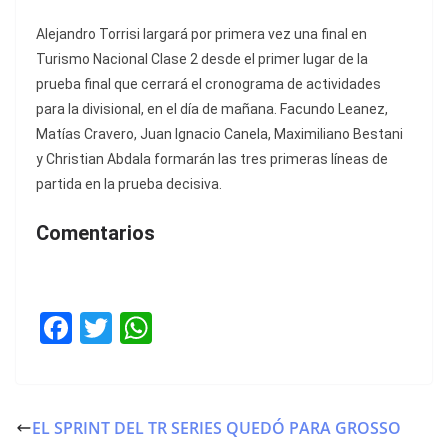
Alejandro Torrisi largará por primera vez una final en
Turismo Nacional Clase 2 desde el primer lugar de la
prueba final que cerrará el cronograma de actividades
para la divisional, en el día de mañana. Facundo Leanez,
Matías Cravero, Juan Ignacio Canela, Maximiliano Bestani
y Christian Abdala formarán las tres primeras líneas de
partida en la prueba decisiva.
Comentarios
F
T
W
a
w
h
c
itt
at
e
er
s
EL SPRINT DEL TR SERIES QUEDÓ PARA GROSSO