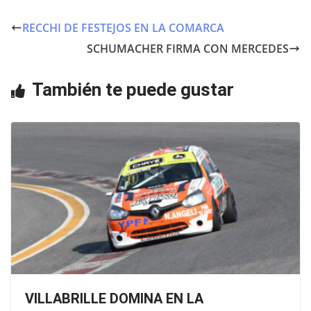
c
itt
at
e
er
s
RECCHI DE FESTEJOS EN LA COMARCA
b
A
SCHUMACHER FIRMA CON MERCEDES
o
p
o
p
También te puede gustar
k
VILLABRILLE DOMINA EN LA