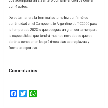
que acompañarán a Santero con la intención de contar
con 4 autos.
De esta manera la terminal automotriz confirmó su
continuidad en el Campeonato Argentino de TC2000 para
la temporada 2023 lo que asegura un gran certamen para
la especialidad, que tendrá muchas novedades que se
darán a conocer en los próximos días sobre plazas y
formato deportivo.
Comentarios
F
T
W
a
w
h