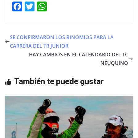
F
T
W
a
w
h
c
itt
at
e
er
s
SE CONFIRMARON LOS BINOMIOS PARA LA
b
A
CARRERA DEL TR JUNIOR
o
p
HAY CAMBIOS EN EL CALENDARIO DEL TC
o
p
NEUQUINO
k
También te puede gustar