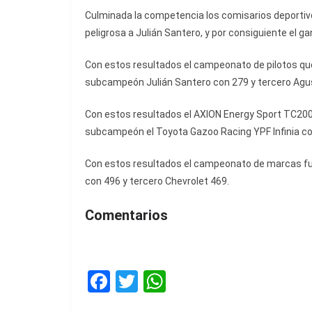
Culminada la competencia los comisarios deportivo
peligrosa a Julián Santero, y por consiguiente el 
Con estos resultados el campeonato de pilotos q
subcampeón Julián Santero con 279 y tercero Agu
Con estos resultados el AXION Energy Sport TC20
subcampeón el Toyota Gazoo Racing YPF Infinia con
Con estos resultados el campeonato de marcas f
con 496 y tercero Chevrolet 469.
Comentarios
F
T
W
a
w
h