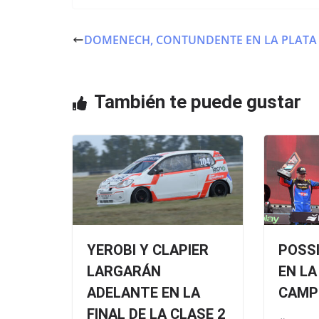
c
itt
at
e
er
s
DOMENECH, CONTUNDENTE EN LA PLATA
b
A
o
p
o
p
También te puede gustar
k
YEROBI Y CLAPIER
POSSI
LARGARÁN
EN LA
ADELANTE EN LA
CAMP
FINAL DE LA CLASE 2