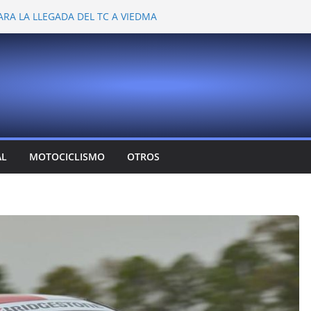
ARA LA LLEGADA DEL TC A VIEDMA
 PROBARON EN LA PLATA
EMOCIONANTE VER A TANTOS PILOTOS
Y DEJÓ CAMBIOS EN LOS CAMPEONATOS
A
T CONFIRMA SU REGRESO AL TOP RACE
AL
MOTOCICLISMO
OTROS