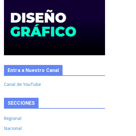
Entra a Nuestro Canal
Canal de YouTube
SECCIONES
Regional
Nacional