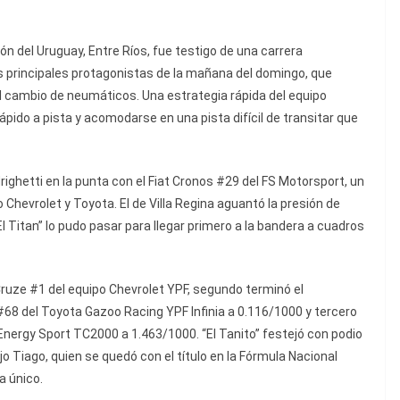
n del Uruguay, Entre Ríos, fue testigo de una carrera
os principales protagonistas de la mañana del domingo, que
l cambio de neumáticos. Una estrategia rápida del equipo
ápido a pista y acomodarse en una pista difícil de transitar que
ighetti en la punta con el Fiat Cronos #29 del FS Motorsport, un
 Chevrolet y Toyota. El de Villa Regina aguantó la presión de
l Titan” lo pudo pasar para llegar primero a la bandera a cuadros
Cruze #1 del equipo Chevrolet YPF, segundo terminó el
68 del Toyota Gazoo Racing YPF Infinia a 0.116/1000 y tercero
Energy Sport TC2000 a 1.463/1000. “El Tanito” festejó con podio
jo Tiago, quien se quedó con el título en la Fórmula Nacional
a único.