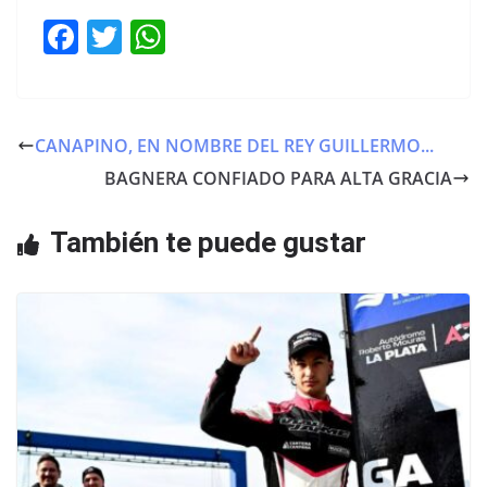
F
T
W
a
w
h
c
itt
at
e
er
s
CANAPINO, EN NOMBRE DEL REY GUILLERMO...
b
A
BAGNERA CONFIADO PARA ALTA GRACIA
o
p
o
p
También te puede gustar
k