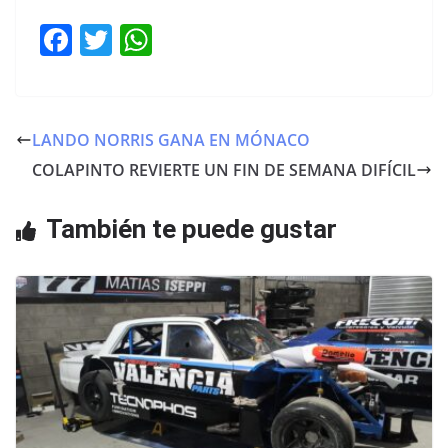
F
T
W
a
w
h
c
itt
at
e
er
s
LANDO NORRIS GANA EN MÓNACO
b
A
COLAPINTO REVIERTE UN FIN DE SEMANA DIFÍCIL
o
p
o
p
También te puede gustar
k