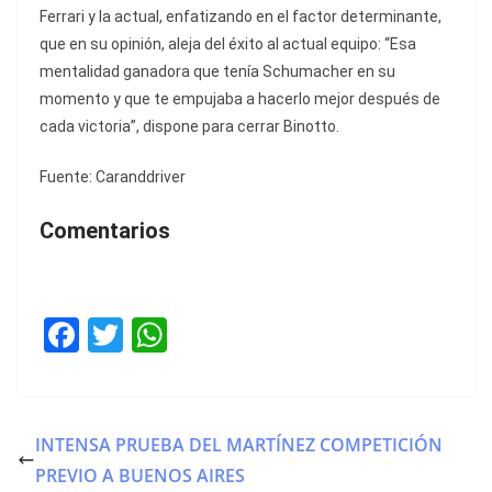
Ferrari y la actual, enfatizando en el factor determinante,
que en su opinión, aleja del éxito al actual equipo: “Esa
mentalidad ganadora que tenía Schumacher en su
momento y que te empujaba a hacerlo mejor después de
cada victoria”, dispone para cerrar Binotto.
Fuente: Caranddriver
Comentarios
F
T
W
a
w
h
c
itt
at
e
er
s
INTENSA PRUEBA DEL MARTÍNEZ COMPETICIÓN
b
A
PREVIO A BUENOS AIRES