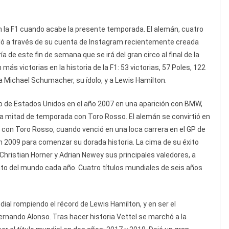
en la F1 cuando acabe la presente temporada. El alemán, cuatro
ló a través de su cuenta de Instagram recientemente creada
de este fin de semana que se irá del gran circo al final de la
más victorias en la historia de la F1: 53 victorias, 57 Poles, 122
 a Michael Schumacher, su ídolo, y a Lewis Hamilton.
io de Estados Unidos en el año 2007 en una aparición con BMW,
a mitad de temporada con Toro Rosso. El alemán se convirtió en
8 con Toro Rosso, cuando venció en una loca carrera en el GP de
l en 2009 para comenzar su dorada historia. La cima de su éxito
Christian Horner y Adrian Newey sus principales valedores, a
to del mundo cada año. Cuatro títulos mundiales de seis años
dial rompiendo el récord de Lewis Hamilton, y en ser el
ando Alonso. Tras hacer historia Vettel se marchó a la