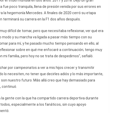
por el título mundial en dos años: 2017 y 2018. Dejó un gran
fue poco tranquila, llena de presión venida por sus errores en
ntra la hegemonía Mercedes. A finales de 2020 cerró su etapa
ien terminará su carrera en la F1 dos años después.
muy difícil de tomar, pero que necesitaba reflexionar, ver qué era
tro modo y su marcha va ligada a pasar más tiempo con su
de tomar para mí, y he pasado mucho tiempo pensando en ello; al
eflexionar sobre en qué me enfocaré a continuación; tengo muy
 mi familia, pero hoy no se trata de despedirnos", señaló.
char por campeonatos a ver a mis hijos crecer y transmitir
 lo necesiten, no tener que decirles adiós y lo más importante,
os son nuestro futuro. Más allá creo que hay demasiado para
, continuó.
a la gente con la que ha compartido carrera deportiva durante
a todos, especialmente a los fanáticos, sin cuyo apoyo
mentó.