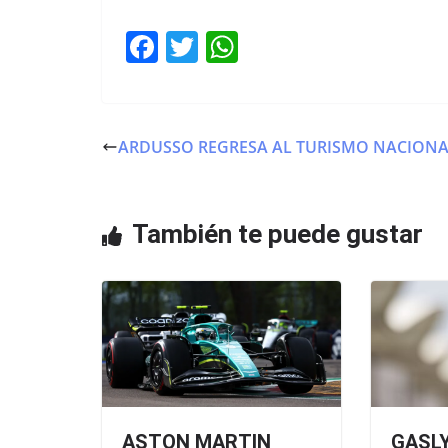
F
T
W
a
w
h
c
itt
at
e
er
s
ARDUSSO REGRESA AL TURISMO NACION
b
A
o
p
o
p
También te puede gustar
k
ASTON MARTIN
GASLY