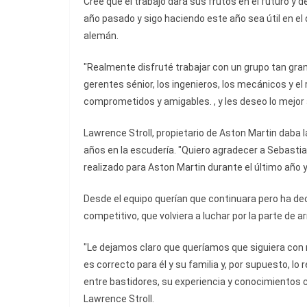
Cree que el trabajo dará sus frutos en el futuro y d
año pasado y sigo haciendo este año sea útil en el 
alemán.
"Realmente disfruté trabajar con un grupo tan gra
gerentes sénior, los ingenieros, los mecánicos y e
comprometidos y amigables. , y les deseo lo mejor 
Lawrence Stroll, propietario de Aston Martin daba l
años en la escudería. "Quiero agradecer a Sebastia
realizado para Aston Martin durante el último año y 
Desde el equipo querían que continuara pero ha dec
competitivo, que volviera a luchar por la parte de ar
"Le dejamos claro que queríamos que siguiera con n
es correcto para él y su familia y, por supuesto, l
entre bastidores, su experiencia y conocimientos c
Lawrence Stroll.