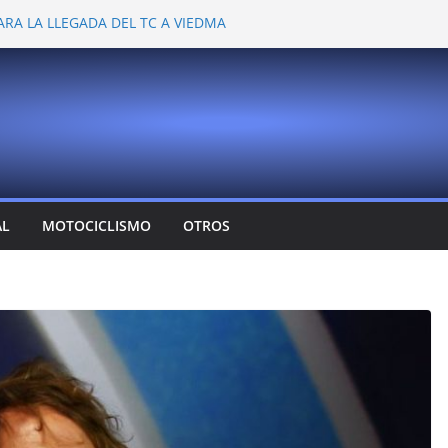
ARA LA LLEGADA DEL TC A VIEDMA
 PROBARON EN LA PLATA
EMOCIONANTE VER A TANTOS PILOTOS
Y DEJÓ CAMBIOS EN LOS CAMPEONATOS
A
T CONFIRMA SU REGRESO AL TOP RACE
AL
MOTOCICLISMO
OTROS