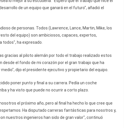
esea lo mejor a su escudería. "Espero que el trabajo que hice el
desarrollo de un equipo que ganará en el futuro", añadió el
ndioso de personas. Todos (Lawrence, Lance, Martin, Mike, los
l resto del equipo) son ambiciosos, capaces, expertos,
a todos", ha expresado.
as gracias al piloto alemán por todo el trabajo realizado estos
n desde el fondo de mi corazón por el gran trabajo que ha
medio", dijo el presidente ejecutivo y propietario del equipo.
idido poner punto y final a su carrera. Pedía un coche
riba y ha visto que puede no ocurrir a corto plazo.
osotros el próximo año, pero al final ha hecho lo que cree que
o respetamos. Ha disputado carreras fantásticas para nosotros y,
on nuestros ingenieros han sido de gran valor", continuó