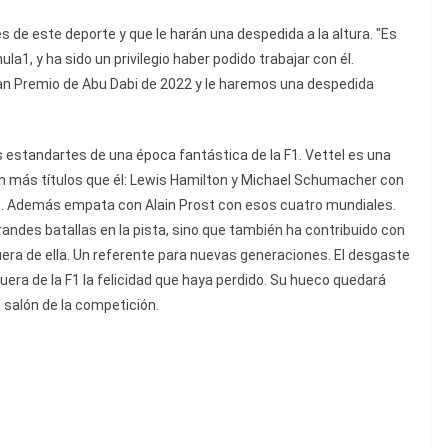
de este deporte y que le harán una despedida a la altura. "Es
a1, y ha sido un privilegio haber podido trabajar con él.
an Premio de Abu Dabi de 2022 y le haremos una despedida
os estandartes de una época fantástica de la F1. Vettel es una
on más títulos que él: Lewis Hamilton y Michael Schumacher con
o. Además empata con Alain Prost con esos cuatro mundiales.
andes batallas en la pista, sino que también ha contribuido con
ra de ella. Un referente para nuevas generaciones. El desgaste
uera de la F1 la felicidad que haya perdido. Su hueco quedará
 salón de la competición.