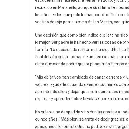
escudería más laureada, a Ferrari en 2015, y luchó 
recuerdo en Maranello, aunque su última temporada 
los años en los que pudo luchar por otro título co
vestido de rojo para unirse a Aston Martin, con qu
Una decisión que como bien indica el piloto ha sido 
lo mejor. Ser padre le ha hecho ver las cosas de o
familia. "La decisión de retirarme ha sido difícil 
final del año quiero tomarme un tiempo más para r
claro que siendo padre quiero pasar más tiempo con
"Mis objetivos han cambiado de ganar carreras y lu
valores, ayudarles cuando caen, escucharles cuando
aprender de ellos y dejar que me inspiran. Los niñ
explorar y aprender sobre la vida y sobre mí mismo"
No quiere una despedida sino dar las gracias a tod
quince años. "Más bien, se trata de decir gracias, 
apasionado la Fórmula Uno no podría existir", argu