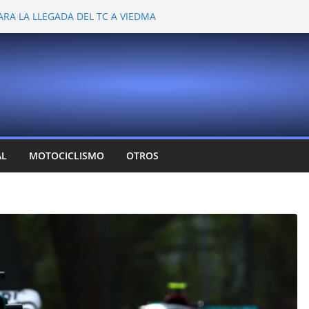
ARA LA LLEGADA DEL TC A VIEDMA
 PROBARON EN LA PLATA
EMOCIONANTE VER A TANTOS PILOTOS
Y DEJÓ CAMBIOS EN LOS CAMPEONATOS
A
T CONFIRMA SU REGRESO AL TOP RACE
AL
MOTOCICLISMO
OTROS