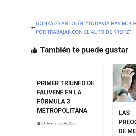
a
w
h
c
itt
at
e
er
s
GONZALO ANTOLÍN: "TODAVÍA HAY MUC
b
A
POR TRABAJAR CON EL AUTO DE KREITZ"
o
p
o
p
También te puede gustar
k
PRIMER TRIUNFO DE
FALIVENE EN LA
FÓRMULA 3
METROPOLITANA
LAS
PREO
23 de marzo de 2025
DE M