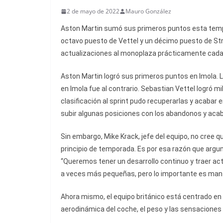
2 de mayo de 2022
Mauro González
Aston Martin sumó sus primeros puntos esta temp
octavo puesto de Vettel y un décimo puesto de Stro
actualizaciones al monoplaza prácticamente cada 
Aston Martin logró sus primeros puntos en Imola. L
en Imola fue al contrario. Sebastian Vettel logró m
clasificación al sprint pudo recuperarlas y acabar
subir algunas posiciones con los abandonos y aca
Sin embargo, Mike Krack, jefe del equipo, no cree
principio de temporada. Es por esa razón que arg
“Queremos tener un desarrollo continuo y traer ac
a veces más pequeñas, pero lo importante es mante
Ahora mismo, el equipo británico está centrado en 
aerodinámica del coche, el peso y las sensaciones d