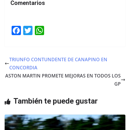
Comentarios
F
T
W
a
w
h
c
itt
at
e
er
s
TRIUNFO CONTUNDENTE DE CANAPINO EN
b
A
CONCORDIA
o
p
ASTON MARTIN PROMETE MEJORAS EN TODOS LOS
o
p
GP
k
También te puede gustar