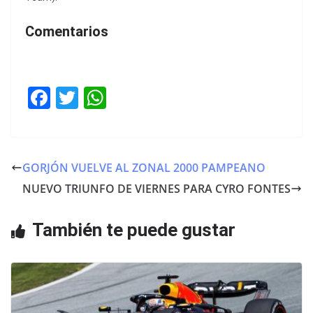
Comentarios
F
T
W
a
w
h
c
itt
at
e
er
s
GORJÓN VUELVE AL ZONAL 2000 PAMPEANO
b
A
NUEVO TRIUNFO DE VIERNES PARA CYRO FONTES
o
p
o
p
También te puede gustar
k