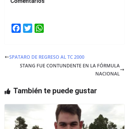
Comentarios
F
T
W
a
w
h
c
itt
at
e
er
s
SPATARO DE REGRESO AL TC 2000
b
A
STANG FUE CONTUNDENTE EN LA FÓRMULA
o
p
NACIONAL
o
p
También te puede gustar
k