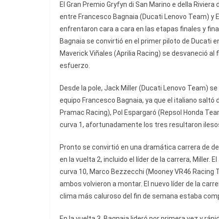
El Gran Premio Gryfyn di San Marino e della Riviera 
entre Francesco Bagnaia (Ducati Lenovo Team) y En
enfrentaron cara a cara en las etapas finales y fi
Bagnaia se convirtió en el primer piloto de Ducati
Maverick Viñales (Aprilia Racing) se desvaneció al
esfuerzo.
Desde la pole, Jack Miller (Ducati Lenovo Team) 
equipo Francesco Bagnaia, ya que el italiano saltó
Pramac Racing), Pol Espargaró (Repsol Honda Team) 
curva 1, afortunadamente los tres resultaron ileso
Pronto se convirtió en una dramática carrera de de
en la vuelta 2, incluido el líder de la carrera, Miller
curva 10, Marco Bezzecchi (Mooney VR46 Racing Te
ambos volvieron a montar. El nuevo líder de la carrer
clima más caluroso del fin de semana estaba compli
En la vuelta 3, Bagnaia lideró por primera vez y ráp