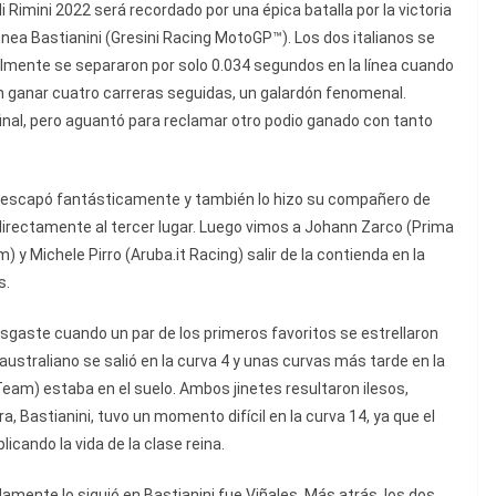
di Rimini 2022 será recordado por una épica batalla por la victoria
ea Bastianini (Gresini Racing MotoGP™). Los dos italianos se
nalmente se separaron por solo 0.034 segundos en la línea cuando
 en ganar cuatro carreras seguidas, un galardón fenomenal.
 final, pero aguantó para reclamar otro podio ganado con tanto
se escapó fantásticamente y también lo hizo su compañero de
 directamente al tercer lugar. Luego vimos a Johann Zarco (Prima
y Michele Pirro (Aruba.it Racing) salir de la contienda en la
s.
sgaste cuando un par de los primeros favoritos se estrellaron
. El australiano se salió en la curva 4 y unas curvas más tarde en la
am) estaba en el suelo. Ambos jinetes resultaron ilesos,
a, Bastianini, tuvo un momento difícil en la curva 14, ya que el
cando la vida de la clase reina.
idamente lo siguió en Bastianini fue Viñales. Más atrás, los dos