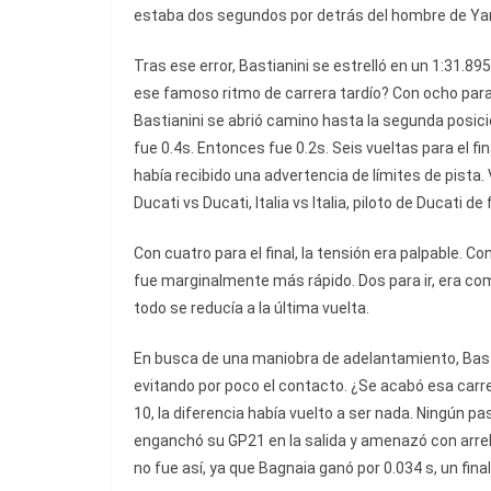
estaba dos segundos por detrás del hombre de Y
Tras ese error, Bastianini se estrelló en un 1:31.8
ese famoso ritmo de carrera tardío? Con ocho para 
Bastianini se abrió camino hasta la segunda posició
fue 0.4s. Entonces fue 0.2s. Seis vueltas para el fi
había recibido una advertencia de límites de pista
Ducati vs Ducati, Italia vs Italia, piloto de Ducati d
Con cuatro para el final, la tensión era palpable. Co
fue marginalmente más rápido. Dos para ir, era co
todo se reducía a la última vuelta.
En busca de una maniobra de adelantamiento, Basti
evitando por poco el contacto. ¿Se acabó esa carre
10, la diferencia había vuelto a ser nada. Ningún pas
enganchó su GP21 en la salida y amenazó con arreba
no fue así, ya que Bagnaia ganó por 0.034 s, un fin