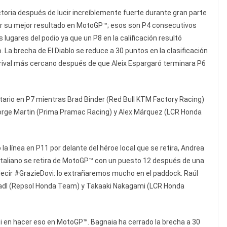
ctoria después de lucir increíblemente fuerte durante gran parte
lar su mejor resultado en MotoGP™; esos son P4 consecutivos
s lugares del podio ya que un P8 en la calificación resultó
 La brecha de El Diablo se reduce a 30 puntos en la clasificación
rival más cercano después de que Aleix Espargaró terminara P6
litario en P7 mientras Brad Binder (Red Bull KTM Factory Racing)
 Jorge Martin (Prima Pramac Racing) y Alex Márquez (LCR Honda
la línea en P11 por delante del héroe local que se retira, Andrea
taliano se retira de MotoGP™ con un puesto 12 después de una
decir #GrazieDovi: lo extrañaremos mucho en el paddock. Raúl
adl (Repsol Honda Team) y Takaaki Nakagami (LCR Honda
ati en hacer eso en MotoGP™. Bagnaia ha cerrado la brecha a 30