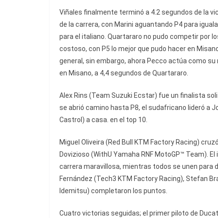
Viñales finalmente terminó a 4.2 segundos de la vi
de la carrera, con Marini aguantando P4 para igua
para el italiano. Quartararo no pudo competir por lo
costoso, con P5 lo mejor que pudo hacer en Misano.
general, sin embargo, ahora Pecco actúa como su 
en Misano, a 4,4 segundos de Quartararo.
Alex Rins (Team Suzuki Ecstar) fue un finalista so
se abrió camino hasta P8, el sudafricano lideró a
Castrol) a casa. en el top 10.
Miguel Oliveira (Red Bull KTM Factory Racing) cruzó 
Dovizioso (WithU Yamaha RNF MotoGP™ Team). El i
carrera maravillosa, mientras todos se unen para 
Fernández (Tech3 KTM Factory Racing), Stefan Br
Idemitsu) completaron los puntos.
Cuatro victorias seguidas; el primer piloto de Duc