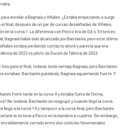
amaha.
95 para enrollar a Bagnaia y Viñales. ¿Estaba empezando a surgir
el final, después de un par de curvas desaliñadas de Viñales,
n en la curva 1. La diferencia con Pecco era de 0,6 s. Entonces
nal, Bagnaia había sido alcanzado por Bastianini, pero este último
. Viñales estaba perdiendo contacto ahora y parecía que era
e fábrica de 2023 vs piloto de Ducati de fábrica de 2023.
n tres para el final, todavía tenía ventaja Bagnaia, pero Bastianini
mo estabas. Bastianini pululando, Bagnaia aguantando fuerte. Y
anini frenó tarde en la curva 4 y estaba fuera de forma,
ra? No todavía. Bastianini se reagrupó y cuando llegó la curva
e llegó a la curva 14 y tampoco a la curva final, pero Bastianini
tarle la victoria a Pecco en la bandera a cuadros. Sin embargo,
al increíblemente cerrado entre dos ciclistas fenomenales.