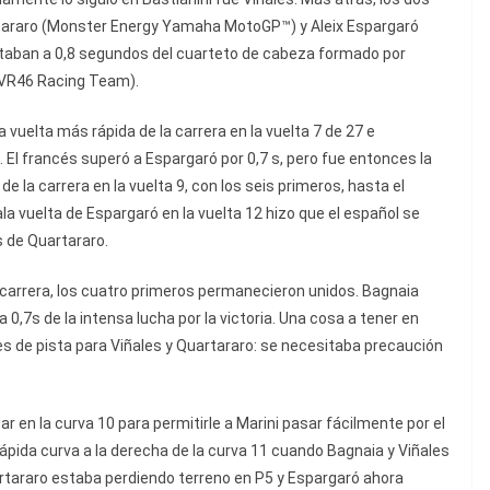
tararo (Monster Energy Yamaha MotoGP™) y Aleix Espargaró
Estaban a 0,8 segundos del cuarteto de cabeza formado por
y VR46 Racing Team).
vuelta más rápida de la carrera en la vuelta 7 de 27 e
El francés superó a Espargaró por 0,7 s, pero fue entonces la
de la carrera en la vuelta 9, con los seis primeros, hasta el
la vuelta de Espargaró en la vuelta 12 hizo que el español se
s de Quartararo.
arrera, los cuatro primeros permanecieron unidos. Bagnaia
 a 0,7s de la intensa lucha por la victoria. Una cosa a tener en
tes de pista para Viñales y Quartararo: se necesitaba precaución
par en la curva 10 para permitirle a Marini pasar fácilmente por el
a rápida curva a la derecha de la curva 11 cuando Bagnaia y Viñales
rtararo estaba perdiendo terreno en P5 y Espargaró ahora