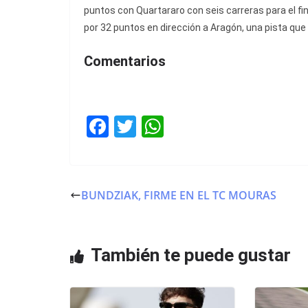
puntos con Quartararo con seis carreras para el fi
por 32 puntos en dirección a Aragón, una pista qu
Comentarios
F
T
W
a
w
h
c
itt
at
e
er
s
BUNDZIAK, FIRME EN EL TC MOURAS
b
A
o
p
o
p
También te puede gustar
k