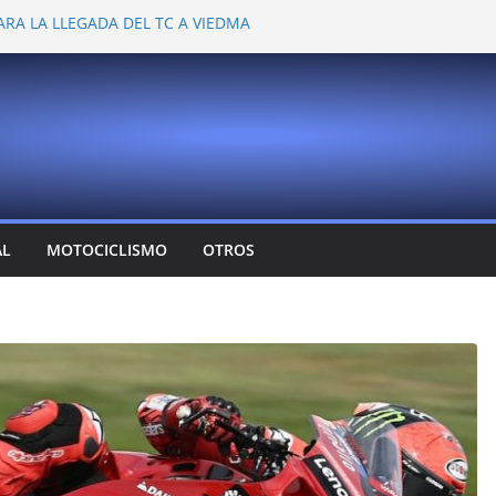
ARA LA LLEGADA DEL TC A VIEDMA
 PROBARON EN LA PLATA
EMOCIONANTE VER A TANTOS PILOTOS
Y DEJÓ CAMBIOS EN LOS CAMPEONATOS
A
T CONFIRMA SU REGRESO AL TOP RACE
AL
MOTOCICLISMO
OTROS