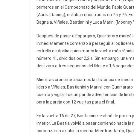
primeros en el Campeonato del Mundo, Fabio Quar
(Aprilia Racing), estaban encerrados en P5 y P6. 
Bagnaia, Viñales, Bastianini y Luca Marini (Moone
Después de pasar a Espargaró, Quartararo marcó la 
inmediatamente comenzó a perseguir a los líderes. 
estrella de Aprilia quien marcó la vuelta más rápida 
número 41, divididos por 2,2 s. Sin embargo, una ma
deslizara a tres segundos del líder y a 1,6 segundo
Mientras cronometrábamos la distancia de media c
lideró a Viñales, Bastianini y Marini, con Quartararo
cuenta y vigilar fue un par de advertencias de lími
para la pareja con 12 vueltas para el final.
En la vuelta 16 de 27, Bastianini se abrió de par en 
interior. La Bestia volvió a pasar corriendo hacia l
comenzaron a subir la mecha. Mientras tanto, Qua