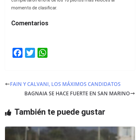
completaron el lote de los 10 pilotos más veloces al
momento de clasificar.
Comentarios
F
T
W
a
w
h
c
itt
at
e
er
s
FAIN Y CALVANI, LOS MÁXIMOS CANDIDATOS
b
A
BAGNAIA SE HACE FUERTE EN SAN MARINO
o
p
o
p
También te puede gustar
k