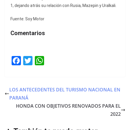
1, dejando atrás su relación con Rusia, Mazepin y Uralkali.
Fuente: Soy Motor
Comentarios
F
T
W
a
w
h
c
itt
at
e
er
s
LOS ANTECEDENTES DEL TURISMO NACIONAL EN
b
A
PARANÁ
o
p
HONDA CON OBJETIVOS RENOVADOS PARA EL
o
p
2022
k