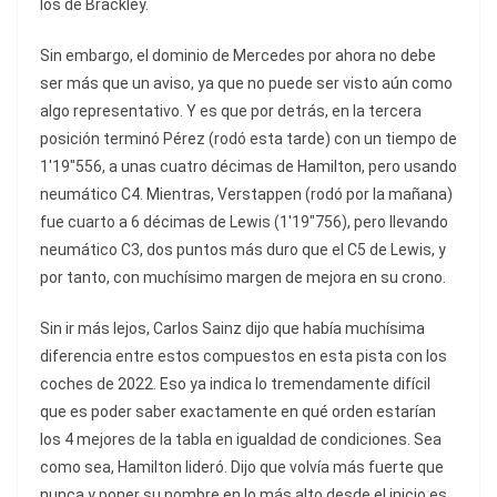
los de Brackley.
Sin embargo, el dominio de Mercedes por ahora no debe
ser más que un aviso, ya que no puede ser visto aún como
algo representativo. Y es que por detrás, en la tercera
posición terminó Pérez (rodó esta tarde) con un tiempo de
1'19"556, a unas cuatro décimas de Hamilton, pero usando
neumático C4. Mientras, Verstappen (rodó por la mañana)
fue cuarto a 6 décimas de Lewis (1'19"756), pero llevando
neumático C3, dos puntos más duro que el C5 de Lewis, y
por tanto, con muchísimo margen de mejora en su crono.
Sin ir más lejos, Carlos Sainz dijo que había muchísima
diferencia entre estos compuestos en esta pista con los
coches de 2022. Eso ya indica lo tremendamente difícil
que es poder saber exactamente en qué orden estarían
los 4 mejores de la tabla en igualdad de condiciones. Sea
como sea, Hamilton lideró. Dijo que volvía más fuerte que
nunca y poner su nombre en lo más alto desde el inicio es