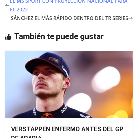
EL MS SPORT CON PROYECCIÓN NACIONAL PARA
b
A
EL 2022
o
p
SÁNCHEZ EL MÁS RÁPIDO DENTRO DEL TR SERIES
o
p
También te puede gustar
k
VERSTAPPEN ENFERMO ANTES DEL GP