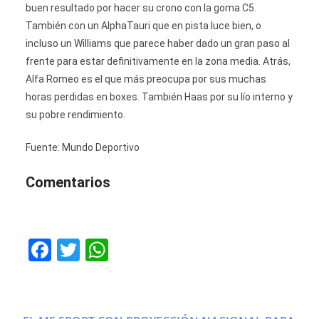
buen resultado por hacer su crono con la goma C5.
También con un AlphaTauri que en pista luce bien, o
incluso un Williams que parece haber dado un gran paso al
frente para estar definitivamente en la zona media. Atrás,
Alfa Romeo es el que más preocupa por sus muchas
horas perdidas en boxes. También Haas por su lío interno y
su pobre rendimiento.
Fuente: Mundo Deportivo
Comentarios
F
T
W
a
w
h
c
itt
at
e
er
s