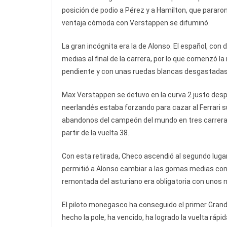
posición de podio a Pérez y a Hamilton, que pararo
ventaja cómoda con Verstappen se difuminó.
La gran incógnita era la de Alonso. El español, con
medias al final de la carrera, por lo que comenzó la
pendiente y con unas ruedas blancas desgastadas
Max Verstappen se detuvo en la curva 2 justo desp
neerlandés estaba forzando para cazar al Ferrari su
abandonos del campeón del mundo en tres carreras y
partir de la vuelta 38.
Con esta retirada, Checo ascendió al segundo lugar 
permitió a Alonso cambiar a las gomas medias con 
remontada del asturiano era obligatoria con uno
El piloto monegasco ha conseguido el primer Grand 
hecho la pole, ha vencido, ha logrado la vuelta rápi