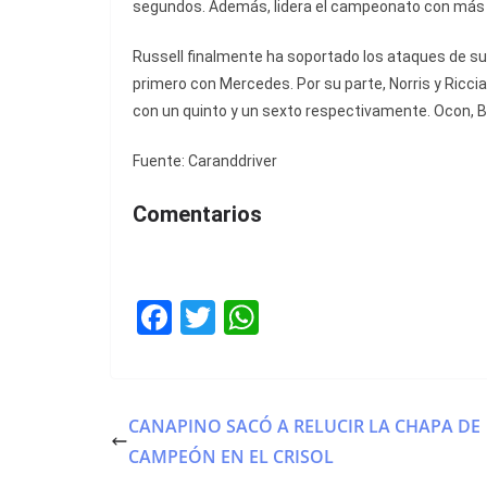
segundos. Además, lidera el campeonato con más d
Russell finalmente ha soportado los ataques de su
primero con Mercedes. Por su parte, Norris y Ric
con un quinto y un sexto respectivamente. Ocon, B
Fuente: Caranddriver
Comentarios
F
T
W
a
w
h
c
itt
at
e
er
s
CANAPINO SACÓ A RELUCIR LA CHAPA DE
b
A
CAMPEÓN EN EL CRISOL