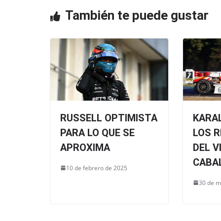
o
p
o
p
También te puede gustar
k
RUSSELL OPTIMISTA
KARAL
PARA LO QUE SE
LOS 
APROXIMA
DEL V
CABA
10 de febrero de 2025
30 de m