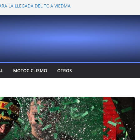
ARA LA LLEGADA DEL TC A VIEDMA
 PROBARON EN LA PLATA
EMOCIONANTE VER A TANTOS PILOTOS
Y DEJÓ CAMBIOS EN LOS CAMPEONATOS
A
T CONFIRMA SU REGRESO AL TOP RACE
AL
MOTOCICLISMO
OTROS