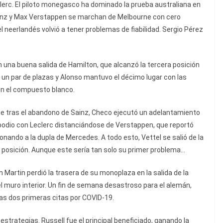
lerc. El piloto monegasco ha dominado la prueba australiana en
Sainz y Max Verstappen se marchan de Melbourne con cero
el neerlandés volvió a tener problemas de fiabilidad. Sergio Pérez
on una buena salida de Hamilton, que alcanzó la tercera posición
ó un par de plazas y Alonso mantuvo el décimo lugar con las
on el compuesto blanco.
ane tras el abandono de Sainz, Checo ejecutó un adelantamiento
 podio con Leclerc distanciándose de Verstappen, que reportó
nando a la dupla de Mercedes. A todo esto, Vettel se salió de la
a posición. Aunque este sería tan solo su primer problema...
on Martin perdió la trasera de su monoplaza en la salida de la
 muro interior. Un fin de semana desastroso para el alemán,
s dos primeras citas por COVID-19.
strategias. Russell fue el principal beneficiado, ganando la