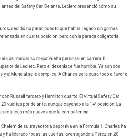
n antes del Safety Car. Delante, Leclerc presenció cómo su
 duros, decidió no parar, puesto que habría llegado sin gomas
 relanzada en cuarta posición, pero con la parada obligatoria
.
ués de marcar su mejor vuelta personal en carrera. El
perior de Leclerc. Pero el desenlace fue horrible. Ya son dos
 el Mundial se le complica. A Charles se le puso todo a favor a
con Russell tercero y Hamilton cuarto. El Virtual Safety Car
20 vueltas por delante, aunque cayendo a la 14ª posición. La
s neumáticos más nuevos que la competencia.
Chelem de su trayectoria deportiva en la Fórmula 1. Charles ha
da y ha liderado todas las vueltas, aventajando a Pérez en 20