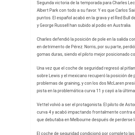
Segunda victoria de la temporada para Charles Lec
Albert Park con todo a su favor. Y es que Carlos 
puntos. El español acabó en la grava y el Red Bull d
y George Russell han subido al podio en Australia.
Charles defendió la posición de pole en la salida c
en detrimento de Pérez. Norris, por su parte, perdi
gomas duras, siendo el piloto mejor posicionado c
Una vez que el coche de seguridad regresó al pitl
sobre Lewis y el mexicano recuperó la posición de
problemas de graining, y con los dos McLaren presio
pista en la problemática curva 11 y cayó a la últim
Vettel volvió a ser el protagonista. El piloto de Ast
curva 4 y acabó impactando frontalmente contra el
que debutaba en Melbourne después de perderse la
El coche de seguridad condicionó por completo las e