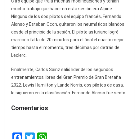
Otro equipo que traía muchas modificaciones y tenían
mucho trabajo que hacer en esta sesión era Alpine.
Ninguno de los dos pilotos del equipo francés, Fernando
Alonso y Esteban Ocon, quitaron los neumáticos blandos
desde el principio de la sesión. El piloto asturiano logró
marcar a falta de 20 minutos para el final el cuarto mejor
tiempo hasta el momento, tres décimas por detrás de
Leclerc.
Finalmente, Carlos Sainz salió líder de los segundos
entrenamientos libres del Gran Premio de Gran Bretaña
2022. Lewis Hamilton y Lando Norris, dos pilotos de casa,
le siguieron en la clasificación. Fernando Alonso fue sexto.
Comentarios
F
T
W