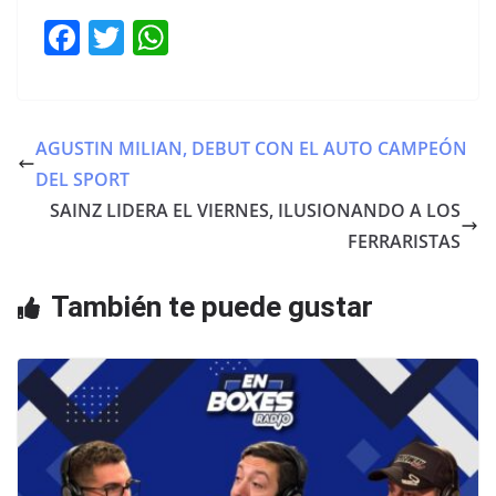
F
T
W
a
w
h
c
itt
at
e
er
s
AGUSTIN MILIAN, DEBUT CON EL AUTO CAMPEÓN
b
A
DEL SPORT
o
p
SAINZ LIDERA EL VIERNES, ILUSIONANDO A LOS
o
p
FERRARISTAS
k
También te puede gustar